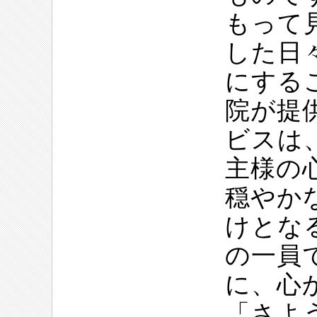
もって
した日
にする
院が提
ビスは
主様の
穏やか
けとな
の一員
に、心
「さよ