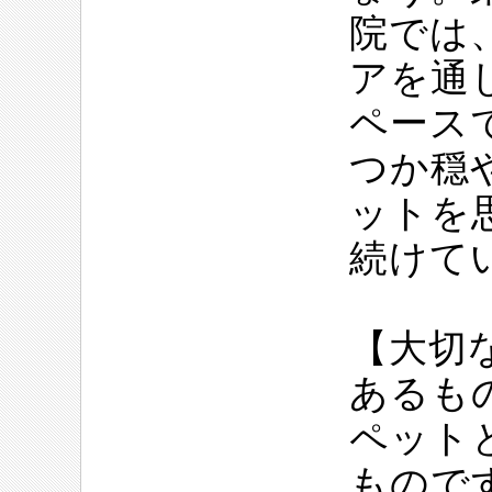
院では
アを通
ペース
つか穏
ットを
続けて
【大切
あるも
ペット
もので