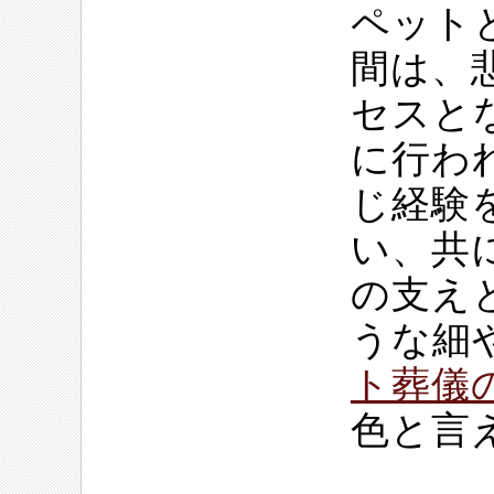
ペット
間は、
セスと
に行わ
じ経験
い、共
の支え
うな細
ト葬儀
色と言