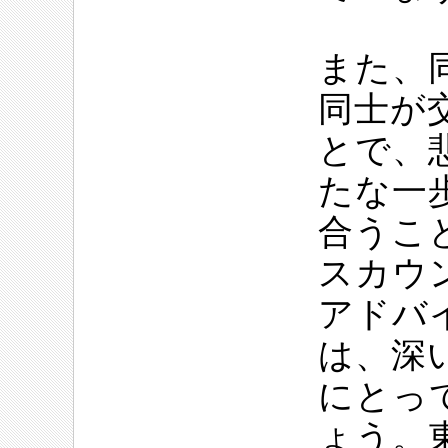
また、
同士が
とで、
たな一
合うこ
スカウ
アドバ
は、深
にとっ
ょう。