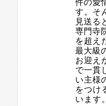
件の愛
す。そ
見送る
専門寺
を超え
最大級
お迎え
で一貫
い主様
をつけ
います